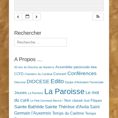
Rechercher
Rechercher :
A Propos …
Assemblée paroissiale
50 ans du Diocèse de Nanterre
Bible
Conférences
Concert
CCFD
Chantiers du Cardinal
Edito
DIOCESE
Diaconat
Equipe d'Animation Paroissiale
La Paroisse
Le mot
Jeunes
La Paroisse
du curé
Non classé
Pâques
Le Petit Germinal
Mercis !
Noël
Sainte Bathilde
Sainte Thérèse d'Avila
Saint
Germain l'Auxerrois
Temps du Carême
Temps