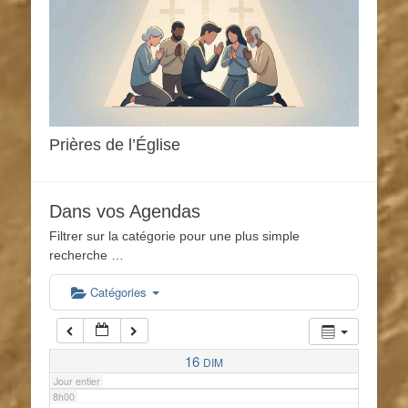
1h00
2h00
3h00
Prières de l’Église
4h00
Dans vos Agendas
5h00
Filtrer sur la catégorie pour une plus simple
recherche …
6h00
Catégories
7h00
16
DIM
Jour entier
8h00