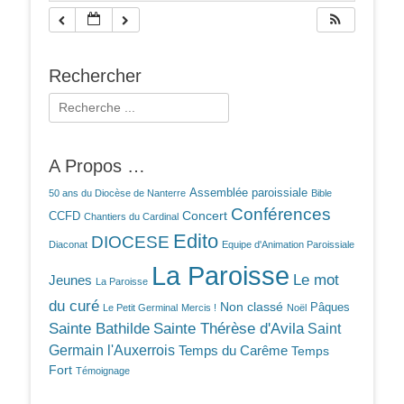
Rechercher
Rechercher :
A Propos …
Assemblée paroissiale
50 ans du Diocèse de Nanterre
Bible
Conférences
Concert
CCFD
Chantiers du Cardinal
Edito
DIOCESE
Diaconat
Equipe d'Animation Paroissiale
La Paroisse
Le mot
Jeunes
La Paroisse
du curé
Non classé
Pâques
Le Petit Germinal
Mercis !
Noël
Sainte Bathilde
Sainte Thérèse d'Avila
Saint
Germain l'Auxerrois
Temps du Carême
Temps
Fort
Témoignage