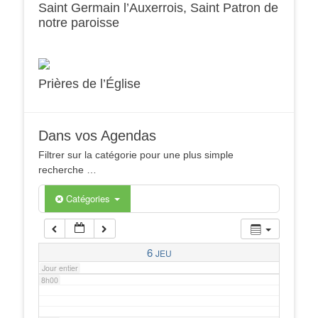
Saint Germain l’Auxerrois, Saint Patron de
notre paroisse
2h00
3h00
Prières de l’Église
4h00
Dans vos Agendas
5h00
Filtrer sur la catégorie pour une plus simple
recherche …
6h00
Catégories
7h00
6
JEU
Jour entier
8h00