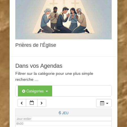
1h00
2h00
3h00
Prières de l’Église
4h00
Dans vos Agendas
5h00
Filtrer sur la catégorie pour une plus simple
recherche …
6h00
Catégories
7h00
6
JEU
Jour entier
8h00