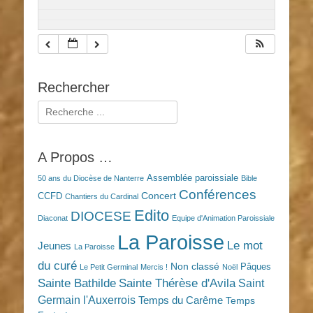
Rechercher
Rechercher :
A Propos …
Assemblée paroissiale
50 ans du Diocèse de Nanterre
Bible
Conférences
Concert
CCFD
Chantiers du Cardinal
Edito
DIOCESE
Diaconat
Equipe d'Animation Paroissiale
La Paroisse
Le mot
Jeunes
La Paroisse
du curé
Non classé
Pâques
Le Petit Germinal
Mercis !
Noël
Sainte Bathilde
Sainte Thérèse d'Avila
Saint
Germain l'Auxerrois
Temps du Carême
Temps