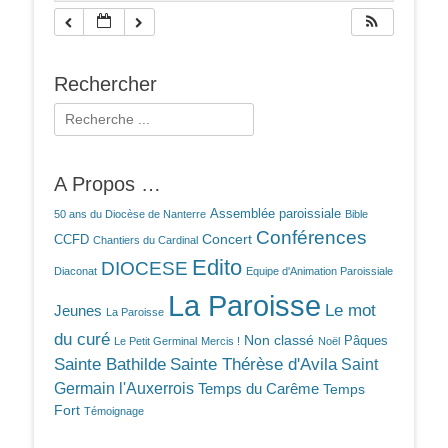
Rechercher
Rechercher :
A Propos …
Assemblée paroissiale
50 ans du Diocèse de Nanterre
Bible
Conférences
Concert
CCFD
Chantiers du Cardinal
Edito
DIOCESE
Diaconat
Equipe d'Animation Paroissiale
La Paroisse
Le mot
Jeunes
La Paroisse
du curé
Non classé
Pâques
Le Petit Germinal
Mercis !
Noël
Sainte Bathilde
Sainte Thérèse d'Avila
Saint
Germain l'Auxerrois
Temps du Carême
Temps
Fort
Témoignage