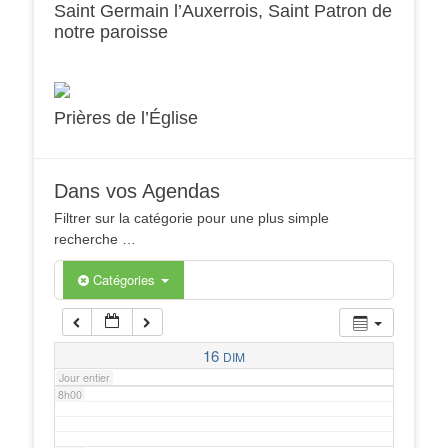
Saint Germain l’Auxerrois, Saint Patron de
notre paroisse
2h00
3h00
Prières de l’Église
4h00
Dans vos Agendas
5h00
Filtrer sur la catégorie pour une plus simple
recherche …
6h00
Catégories
7h00
16
DIM
Jour entier
8h00