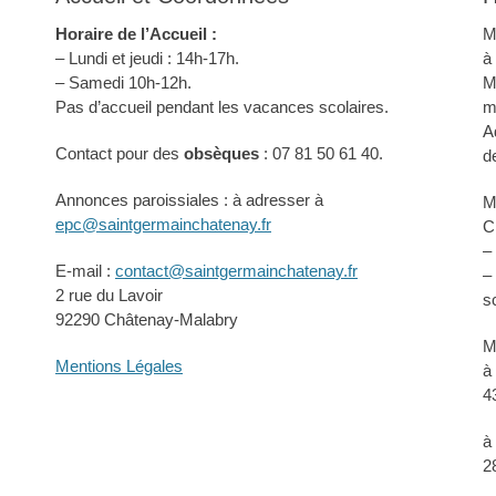
Horaire de l’Accueil :
M
– Lundi et jeudi : 14h-17h.
à
– Samedi 10h-12h.
M
Pas d’accueil pendant les vacances scolaires.
m
A
Contact pour des
obsèques
: 07 81 50 61 40.
d
Annonces paroissiales : à adresser à
M
epc@saintgermainchatenay.fr
C
–
E-mail :
contact@saintgermainchatenay.fr
–
2 rue du Lavoir
s
92290 Châtenay-Malabry
M
Mentions Légales
à
4
à
2