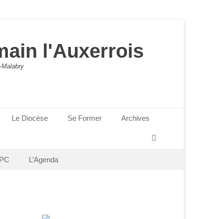
main l'Auxerrois
-Malabry
Le Diocèse
Se Former
Archives
Recherche
PC
L’Agenda