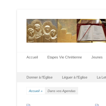
Menu principal
Aller
Accueil
Etapes Vie Chrétienne
Jeunes
au
contenu
Menu secondaire
Aller
Donner à l’Eglise
Léguer à l’Eglise
La Le
au
contenu
Accueil
»
Dans vos Agendas