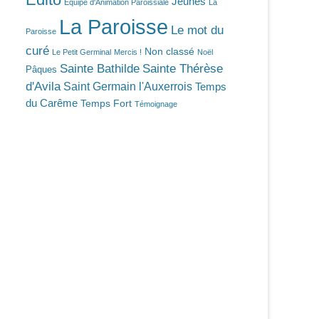
Jeunes
Equipe d'Animation Paroissiale
La
La Paroisse
Le mot du
Paroisse
curé
Non classé
Le Petit Germinal
Mercis !
Noël
Sainte Bathilde
Sainte Thérèse
Pâques
d'Avila
Saint Germain l'Auxerrois
Temps
du Carême
Temps Fort
Témoignage