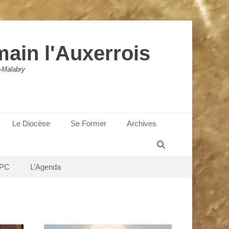
main l'Auxerrois
-Malabry
Le Diocèse
Se Former
Archives
Recherche
PC
L’Agenda