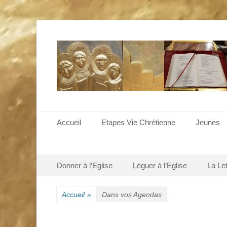
Menu principal
Aller
Accueil
Etapes Vie Chrétienne
Jeunes
au
contenu
Menu secondaire
Aller
Donner à l’Eglise
Léguer à l’Eglise
La Le
au
contenu
Accueil
»
Dans vos Agendas