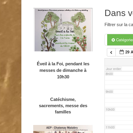
4h00
Dans v
5h00
Filtrer sur la
6h00
Catégori
29 
7h00
Éveil à la Foi, pendant les
Jour entier
messes de dimanche à
8h00
10h30
9h00
Catéchisme,
sacrements, messe des
10h00
familles
11h00