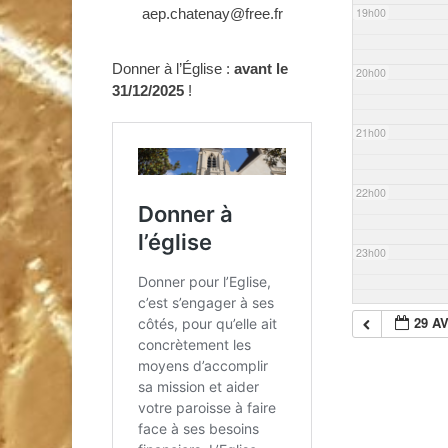
aep.chatenay@free.fr
19h00
Donner à l’Église :
avant le
20h00
31/12/2025
!
21h00
22h00
23h00
29 AV