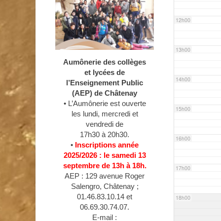
12h00
13h00
Aumônerie des collèges
et lycées de
14h00
l’Enseignement Public
(AEP) de Châtenay
• L’Aumônerie est ouverte
15h00
les lundi, mercredi et
vendredi de
17h30 à 20h30.
16h00
•
Inscriptions année
2025/2026 : le samedi 13
septembre de 13h à 18h.
17h00
AEP : 129 avenue Roger
Salengro, Châtenay ;
01.46.83.10.14 et
18h00
06.69.30.74.07.
E-mail :