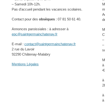
– Samedi 10h-12h.
M
Pas d’accueil pendant les vacances scolaires.
m
A
Contact pour des
obsèques
: 07 81 50 61 40.
d
Annonces paroissiales : à adresser à
M
epc@saintgermainchatenay.fr
C
–
E-mail :
contact@saintgermainchatenay.fr
–
2 rue du Lavoir
s
92290 Châtenay-Malabry
M
Mentions Légales
à
4
à
2
à
à