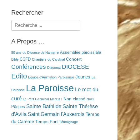
Rechercher
Rechercher :
A Propos …
Assemblée paroissiale
50 ans du Diocèse de Nanterre
Concert
CCFD
Bible
Chantiers du Cardinal
Conférences
DIOCESE
Diaconat
Edito
Jeunes
Equipe d'Animation Paroissiale
La
La Paroisse
Le mot du
Paroisse
curé
Non classé
Le Petit Germinal
Mercis !
Noël
Sainte Bathilde
Sainte Thérèse
Pâques
d'Avila
Saint Germain l'Auxerrois
Temps
du Carême
Temps Fort
Témoignage