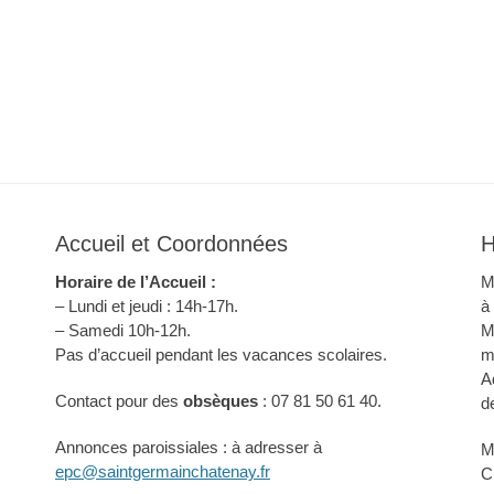
Accueil et Coordonnées
H
Horaire de l’Accueil :
M
– Lundi et jeudi : 14h-17h.
à
– Samedi 10h-12h.
M
Pas d’accueil pendant les vacances scolaires.
m
A
Contact pour des
obsèques
: 07 81 50 61 40.
d
Annonces paroissiales : à adresser à
M
epc@saintgermainchatenay.fr
C