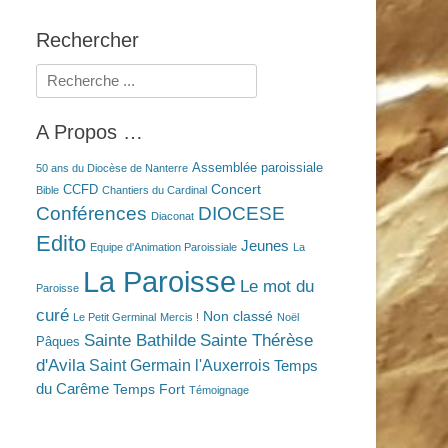
Rechercher
Rechercher :
A Propos …
Assemblée paroissiale
50 ans du Diocèse de Nanterre
Concert
CCFD
Bible
Chantiers du Cardinal
Conférences
DIOCESE
Diaconat
Edito
Jeunes
Equipe d'Animation Paroissiale
La
La Paroisse
Le mot du
Paroisse
curé
Non classé
Le Petit Germinal
Mercis !
Noël
Sainte Bathilde
Sainte Thérèse
Pâques
d'Avila
Saint Germain l'Auxerrois
Temps
du Carême
Temps Fort
Témoignage