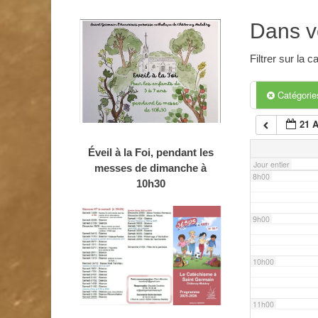
4h00
Dans v
5h00
Filtrer sur la
6h00
Catégori
21 
7h00
Éveil à la Foi, pendant les
Jour entier
messes de dimanche à
8h00
10h30
9h00
10h00
11h00