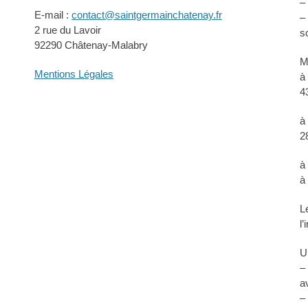
–
E-mail :
contact@saintgermainchatenay.fr
–
2 rue du Lavoir
s
92290 Châtenay-Malabry
M
Mentions Légales
à
4
à
2
à
à
L
l
U
–
a
–