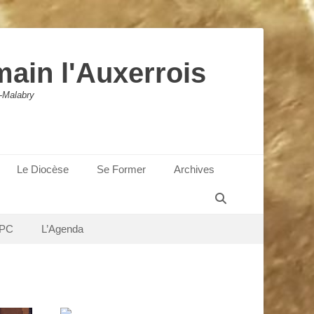
main l'Auxerrois
-Malabry
Le Diocèse
Se Former
Archives
Recherche
PC
L’Agenda