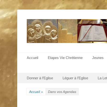
Menu principal
Aller
Accueil
Etapes Vie Chrétienne
Jeunes
au
contenu
Menu secondaire
Aller
Donner à l’Eglise
Léguer à l’Eglise
La Le
au
contenu
Accueil
»
Dans vos Agendas