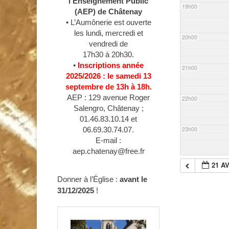
l’Enseignement Public
19h00
(AEP) de Châtenay
• L’Aumônerie est ouverte
les lundi, mercredi et
20h00
vendredi de
17h30 à 20h30.
•
Inscriptions année
21h00
2025/2026 : le samedi 13
septembre de 13h à 18h.
AEP : 129 avenue Roger
22h00
Salengro, Châtenay ;
01.46.83.10.14 et
23h00
06.69.30.74.07.
E-mail :
aep.chatenay@free.fr
21 AV
Donner à l’Église :
avant le
31/12/2025
!