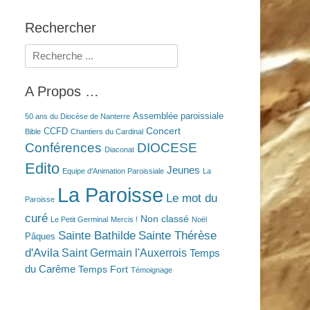
Rechercher
Rechercher :
A Propos …
Assemblée paroissiale
50 ans du Diocèse de Nanterre
Concert
CCFD
Bible
Chantiers du Cardinal
Conférences
DIOCESE
Diaconat
Edito
Jeunes
Equipe d'Animation Paroissiale
La
La Paroisse
Le mot du
Paroisse
curé
Non classé
Le Petit Germinal
Mercis !
Noël
Sainte Bathilde
Sainte Thérèse
Pâques
d'Avila
Saint Germain l'Auxerrois
Temps
du Carême
Temps Fort
Témoignage