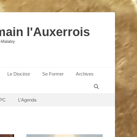
main l'Auxerrois
-Malabry
Le Diocèse
Se Former
Archives
Recherche
PC
L’Agenda