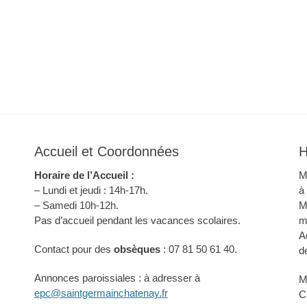
Accueil et Coordonnées
H
Horaire de l’Accueil :
M
– Lundi et jeudi : 14h-17h.
à
– Samedi 10h-12h.
M
Pas d’accueil pendant les vacances scolaires.
m
A
Contact pour des
obsèques
: 07 81 50 61 40.
d
Annonces paroissiales : à adresser à
M
epc@saintgermainchatenay.fr
C