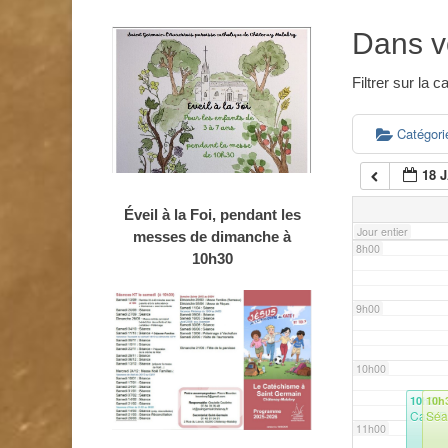
4h00
Dans v
5h00
Filtrer sur la
6h00
Catégor
18 
7h00
Éveil à la Foi, pendant les
Jour entier
messes de dimanche à
8h00
10h30
9h00
10h00
10h30
10h
Café P
Séa
11h00