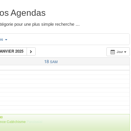
os Agendas
 catégorie pour une plus simple recherche …
ies
JANVIER 2025
Jour
18
SAM
30
arents
nce Catéchisme
@ Centre Paroissial