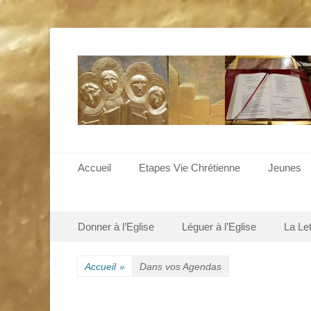
Menu principal
Aller
Accueil
Etapes Vie Chrétienne
Jeunes
au
contenu
Menu secondaire
Aller
Donner à l’Eglise
Léguer à l’Eglise
La Le
au
contenu
Accueil
»
Dans vos Agendas