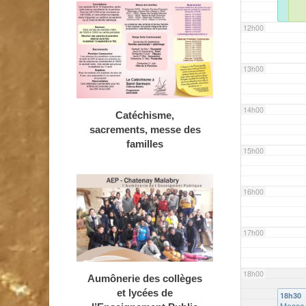
12h00
13h00
14h00
Catéchisme,
sacrements, messe des
familles
15h00
16h00
17h00
18h00
Aumônerie des collèges
et lycées de
18h30
Messe