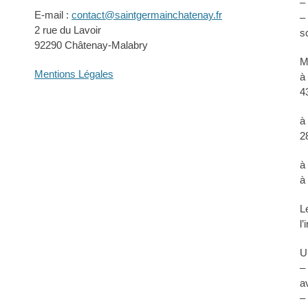
–
E-mail :
contact@saintgermainchatenay.fr
–
2 rue du Lavoir
s
92290 Châtenay-Malabry
M
Mentions Légales
à
4
à
2
à
à
L
l
U
–
a
–