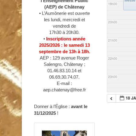
l’Enseignement Public
19h00
(AEP) de Châtenay
• L’Aumônerie est ouverte
les lundi, mercredi et
20h00
vendredi de
17h30 à 20h30.
•
Inscriptions année
21h00
2025/2026 : le samedi 13
septembre de 13h à 18h.
AEP : 129 avenue Roger
22h00
Salengro, Châtenay ;
01.46.83.10.14 et
23h00
06.69.30.74.07.
E-mail :
aep.chatenay@free.fr
18 J
Donner à l’Église :
avant le
31/12/2025
!