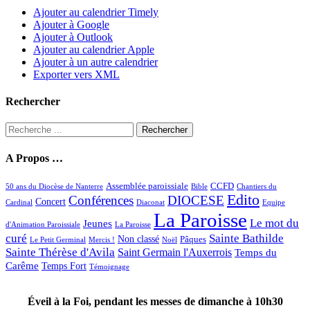
Ajouter au calendrier Timely
Ajouter à Google
Ajouter à Outlook
Ajouter au calendrier Apple
Ajouter à un autre calendrier
Exporter vers XML
Rechercher
Rechercher :
A Propos …
Assemblée paroissiale
CCFD
50 ans du Diocèse de Nanterre
Bible
Chantiers du
Edito
Conférences
DIOCESE
Concert
Cardinal
Diaconat
Equipe
La Paroisse
Le mot du
Jeunes
d'Animation Paroissiale
La Paroisse
curé
Sainte Bathilde
Non classé
Pâques
Le Petit Germinal
Mercis !
Noël
Sainte Thérèse d'Avila
Saint Germain l'Auxerrois
Temps du
Carême
Temps Fort
Témoignage
Éveil à la Foi, pendant les messes de dimanche à 10h30