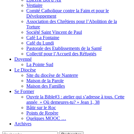
Vestiaire
Comité Catholique contre la Faim et pour le
Développement
Association des Chrétiens pour l’Abolition de la
Torture
Société Saint Vincent de Paul
Café La Fontaine
Café du Lundi
Pastorale des Etablissements de la Santé
Collectif pour l’Accueil des Réfugiés
Doyenné
La Pointe Sud
Le Diocèse
Site du diocèse de Nanterre
Maison de la Parole
Maison des Familles
Se Former
Ouvrir la Bible#3 : atelier qui s’adresse à tous. Cette
année » Où demeures-tu? » Jean 1, 38
Bâtir sur le Roc
Points de Repère
Quelques MOOC …
Archives
Recherche
Rechercher :