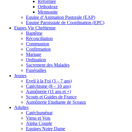
Réformée
Orthodoxe
Mennonite
Equipe d’Animation Pastorale (EAP)
Equipe Paroissiale de Coordination (EPC)
Etapes Vie Chrétienne
Baptême
Réconciliation
Communion
Confirmation
Mariage
Ordination
Sacrement des Malades
Funérailles
Jeunes
Eveil à la Foi (3 – 7 ans)
Catéchisme (8 – 10 ans)
Aumônerie (11 ans et +)
Scouts et Guides de France
Aumônerie Etudiante de Sceaux
Adultes
Catéchuménat
Viens et Vois
Alpha Couple
Equipes Notre Dame