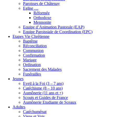
Paroisses de Châtenay
Eglise …
Réformée
Orthodoxe
Mennonite
Equipe d’Animation Pastorale (EAP)
Equipe Paroissiale de Coordination (EPC)
Etapes Vie Chrétienne
Baptême
Réconciliation
Communion
Confirmation
Mariage
Ordination
Sacrement des Malades
Funérailles
Jeunes
Eveil à la Foi (3 – 7 ans)
Catéchisme (8 – 10 ans)
Aumônerie (11 ans et +)
Scouts et Guides de France
Aumônerie Etudiante de Sceaux
Adultes
Catéchuménat
Viens et Vois