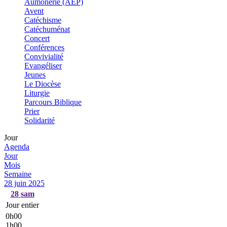
Aumônerie (AEP)
Avent
Catéchisme
Catéchuménat
Concert
Conférences
Convivialité
Evangéliser
Jeunes
Le Diocèse
Liturgie
Parcours Biblique
Prier
Solidarité
Jour
Agenda
Jour
Mois
Semaine
28 juin 2025
28
sam
Jour entier
0h00
1h00