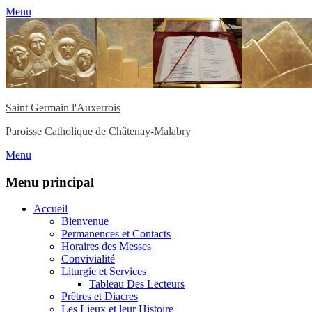
Menu
Saint Germain l'Auxerrois
Paroisse Catholique de Châtenay-Malabry
Menu
Menu principal
Aller
Accueil
au
Bienvenue
contenu
Permanences et Contacts
Horaires des Messes
Convivialité
Liturgie et Services
Tableau Des Lecteurs
Prêtres et Diacres
Les Lieux et leur Histoire