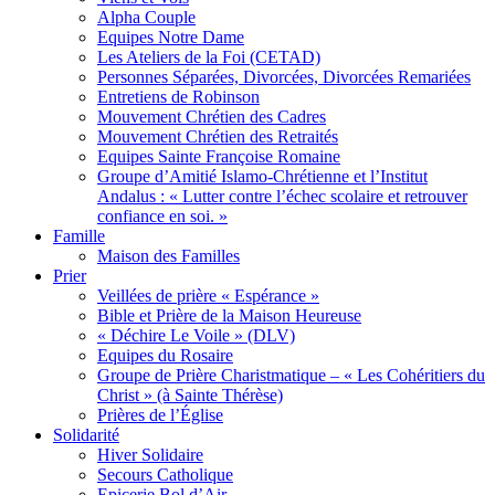
Alpha Couple
Equipes Notre Dame
Les Ateliers de la Foi (CETAD)
Personnes Séparées, Divorcées, Divorcées Remariées
Entretiens de Robinson
Mouvement Chrétien des Cadres
Mouvement Chrétien des Retraités
Equipes Sainte Françoise Romaine
Groupe d’Amitié Islamo-Chrétienne et l’Institut
Andalus : « Lutter contre l’échec scolaire et retrouver
confiance en soi. »
Famille
Maison des Familles
Prier
Veillées de prière « Espérance »
Bible et Prière de la Maison Heureuse
« Déchire Le Voile » (DLV)
Equipes du Rosaire
Groupe de Prière Charistmatique – « Les Cohéritiers du
Christ » (à Sainte Thérèse)
Prières de l’Église
Solidarité
Hiver Solidaire
Secours Catholique
Epicerie Bol d’Air