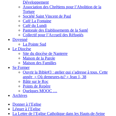
Développement
Association des Chrétiens pour l’Abolition de la
Torture
Société Saint Vincent de Paul
Café La Fontaine
Café du Lundi
Pastorale des Etablissements de la Santé
Collectif pour l’Accueil des Réfugiés
Doyenné
La Pointe Sud
Le Diocèse
Site du diocèse de Nanterre
Maison de la Parole
Maison des Familles
Se Former
Ouvrir la Bible#3 : atelier qui s’adresse à tous. Cette
année » Où demeures-tu? » Jean 1, 38
Bâtir sur le Roc
Points de Repère
Quelques MOOC …
Archives
Donner à l’Eglise
Léguer à l’Eglise
La Lettre de l’Eglise Catholique dans les Hauts-de-Seine