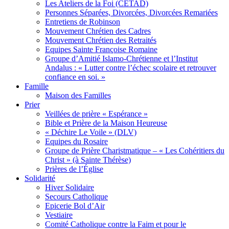
Les Ateliers de la Foi (CETAD)
Personnes Séparées, Divorcées, Divorcées Remariées
Entretiens de Robinson
Mouvement Chrétien des Cadres
Mouvement Chrétien des Retraités
Equipes Sainte Françoise Romaine
Groupe d’Amitié Islamo-Chrétienne et l’Institut
Andalus : « Lutter contre l’échec scolaire et retrouver
confiance en soi. »
Famille
Maison des Familles
Prier
Veillées de prière « Espérance »
Bible et Prière de la Maison Heureuse
« Déchire Le Voile » (DLV)
Equipes du Rosaire
Groupe de Prière Charistmatique – « Les Cohéritiers du
Christ » (à Sainte Thérèse)
Prières de l’Église
Solidarité
Hiver Solidaire
Secours Catholique
Epicerie Bol d’Air
Vestiaire
Comité Catholique contre la Faim et pour le