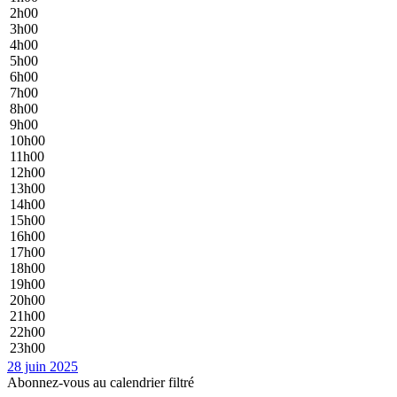
2h00
3h00
4h00
5h00
6h00
7h00
8h00
9h00
10h00
11h00
12h00
13h00
14h00
15h00
16h00
17h00
18h00
19h00
20h00
21h00
22h00
23h00
28 juin 2025
Abonnez-vous au calendrier filtré