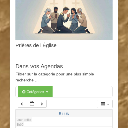
1h00
2h00
3h00
Prières de l’Église
4h00
Dans vos Agendas
5h00
Filtrer sur la catégorie pour une plus simple
recherche …
6h00
Catégories
7h00
6
LUN
Jour entier
8h00