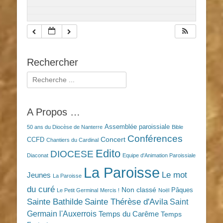
Rechercher
Rechercher :
A Propos …
Assemblée paroissiale
50 ans du Diocèse de Nanterre
Bible
Conférences
Concert
CCFD
Chantiers du Cardinal
Edito
DIOCESE
Diaconat
Equipe d'Animation Paroissiale
La Paroisse
Le mot
Jeunes
La Paroisse
du curé
Non classé
Pâques
Le Petit Germinal
Mercis !
Noël
Sainte Bathilde
Sainte Thérèse d'Avila
Saint
Germain l'Auxerrois
Temps du Carême
Temps