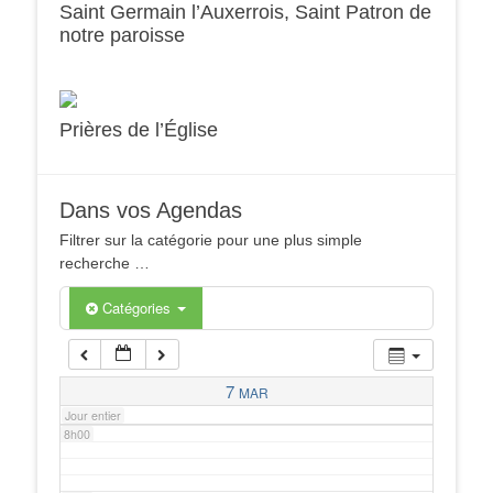
Saint Germain l’Auxerrois, Saint Patron de
notre paroisse
2h00
3h00
Prières de l’Église
4h00
Dans vos Agendas
5h00
Filtrer sur la catégorie pour une plus simple
recherche …
6h00
Catégories
7h00
7
MAR
Jour entier
8h00