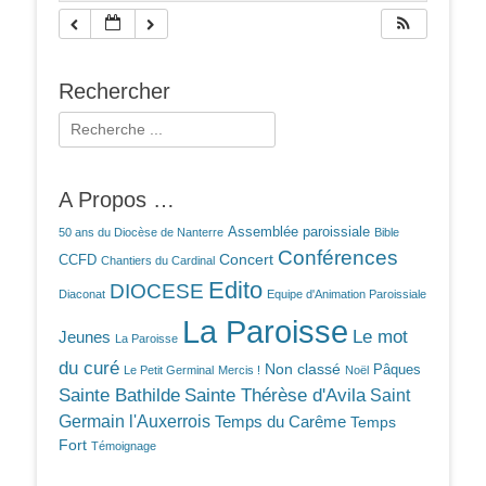
Rechercher
Rechercher :
A Propos …
Assemblée paroissiale
50 ans du Diocèse de Nanterre
Bible
Conférences
Concert
CCFD
Chantiers du Cardinal
Edito
DIOCESE
Diaconat
Equipe d'Animation Paroissiale
La Paroisse
Le mot
Jeunes
La Paroisse
du curé
Non classé
Pâques
Le Petit Germinal
Mercis !
Noël
Sainte Bathilde
Sainte Thérèse d'Avila
Saint
Germain l'Auxerrois
Temps du Carême
Temps
Fort
Témoignage