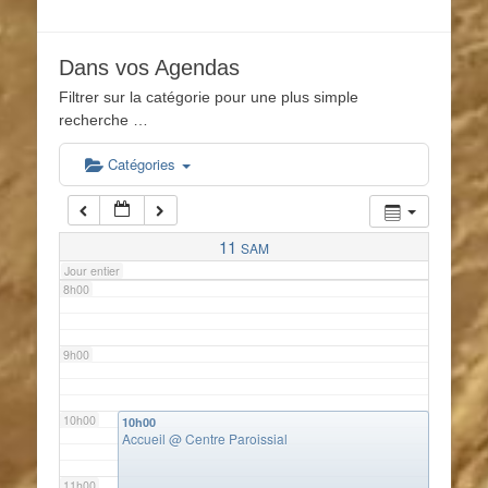
4h00
Dans vos Agendas
5h00
Filtrer sur la catégorie pour une plus simple
recherche …
6h00
Catégories
7h00
11
SAM
Jour entier
8h00
9h00
10h00
10h00
Accueil
@ Centre Paroissial
11h00