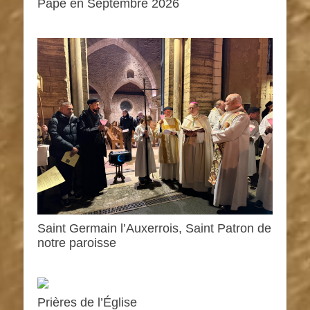
Pape en Septembre 2026
0h00
1h00
Saint Germain l’Auxerrois, Saint Patron de
notre paroisse
2h00
3h00
Prières de l’Église