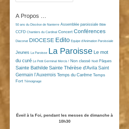
A Propos …
Assemblée paroissiale
50 ans du Diocèse de Nanterre
Bible
Conférences
Concert
CCFD
Chantiers du Cardinal
Edito
DIOCESE
Diaconat
Equipe d'Animation Paroissiale
La Paroisse
Le mot
Jeunes
La Paroisse
du curé
Non classé
Pâques
Le Petit Germinal
Mercis !
Noël
Sainte Bathilde
Sainte Thérèse d'Avila
Saint
Germain l'Auxerrois
Temps du Carême
Temps
Fort
Témoignage
Éveil à la Foi, pendant les messes de dimanche à
10h30