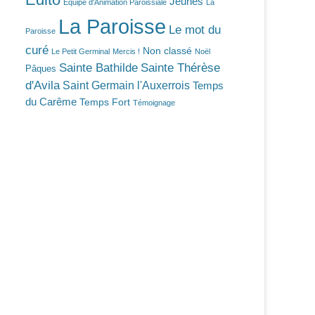
Jeunes
Equipe d'Animation Paroissiale
La
La Paroisse
Le mot du
Paroisse
curé
Non classé
Le Petit Germinal
Mercis !
Noël
Sainte Bathilde
Sainte Thérèse
Pâques
d'Avila
Saint Germain l'Auxerrois
Temps
du Carême
Temps Fort
Témoignage