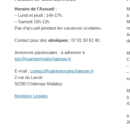
Horaire de l’Accueil :
M
– Lundi et jeudi : 14h-17h.
à
– Samedi 10h-12h.
M
Pas d’accueil pendant les vacances scolaires.
m
A
Contact pour des
obsèques
: 07 81 50 61 40.
d
Annonces paroissiales : à adresser à
M
epc@saintgermainchatenay.fr
C
–
E-mail :
contact@saintgermainchatenay.fr
–
2 rue du Lavoir
s
92290 Châtenay-Malabry
M
Mentions Légales
à
4
à
2