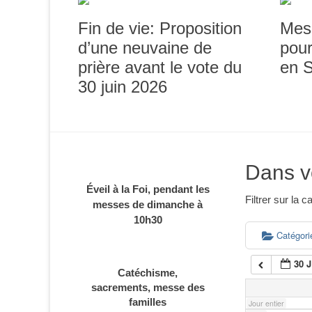
1h00
Fin de vie: Proposition
Mes
d’une neuvaine de
pour
prière avant le vote du
en 
2h00
30 juin 2026
3h00
4h00
Dans v
Éveil à la Foi, pendant les
5h00
Filtrer sur la
messes de dimanche à
10h30
6h00
Catégor
30 
Catéchisme,
7h00
sacrements, messe des
familles
Jour entier