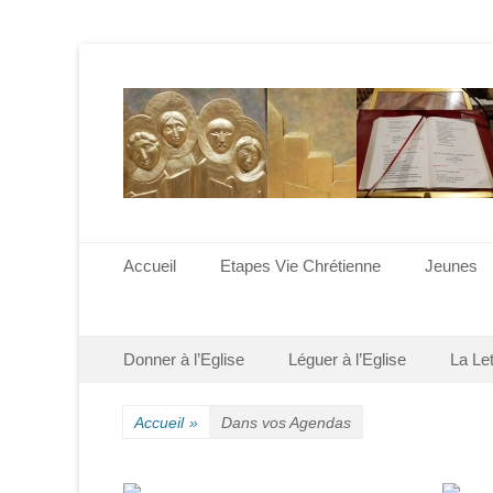
Menu principal
Aller
Accueil
Etapes Vie Chrétienne
Jeunes
au
contenu
Menu secondaire
Aller
Donner à l’Eglise
Léguer à l’Eglise
La Le
au
contenu
Accueil
»
Dans vos Agendas
0h00