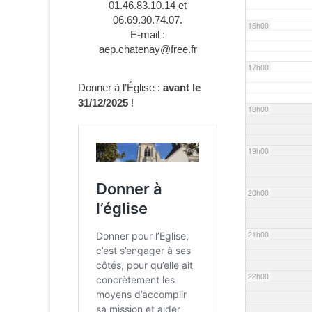
01.46.83.10.14 et
06.69.30.74.07.
16h00
E-mail :
aep.chatenay@free.fr
17h00
Donner à l’Église :
avant le
31/12/2025
!
18h00
19h00
20h00
21h00
22h00