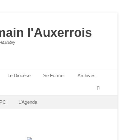
main l'Auxerrois
-Malabry
Le Diocèse
Se Former
Archives
Recherche
PC
L’Agenda