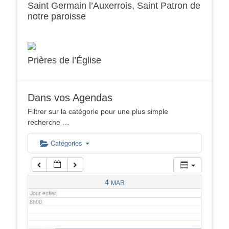
Saint Germain l’Auxerrois, Saint Patron de
notre paroisse
2h00
3h00
Prières de l’Église
4h00
Dans vos Agendas
5h00
Filtrer sur la catégorie pour une plus simple
recherche …
6h00
Catégories
7h00
4
MAR
Jour entier
8h00