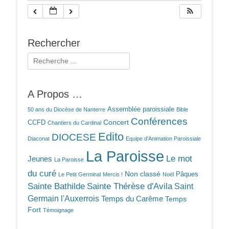
Rechercher
Rechercher :
A Propos …
Assemblée paroissiale
50 ans du Diocèse de Nanterre
Bible
Conférences
Concert
CCFD
Chantiers du Cardinal
Edito
DIOCESE
Diaconat
Equipe d'Animation Paroissiale
La Paroisse
Le mot
Jeunes
La Paroisse
du curé
Non classé
Pâques
Le Petit Germinal
Mercis !
Noël
Sainte Bathilde
Sainte Thérèse d'Avila
Saint
Germain l'Auxerrois
Temps du Carême
Temps
Fort
Témoignage