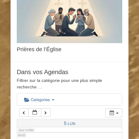
1h00
2h00
3h00
Prières de l’Église
4h00
Dans vos Agendas
5h00
Filtrer sur la catégorie pour une plus simple
recherche …
6h00
Catégories
7h00
5
LUN
Jour entier
8h00