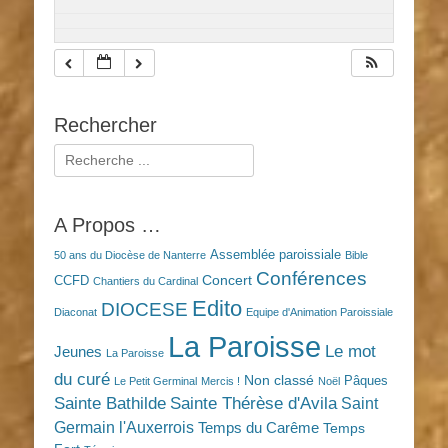
Rechercher
Rechercher :
A Propos …
Assemblée paroissiale
50 ans du Diocèse de Nanterre
Bible
Conférences
Concert
CCFD
Chantiers du Cardinal
Edito
DIOCESE
Diaconat
Equipe d'Animation Paroissiale
La Paroisse
Le mot
Jeunes
La Paroisse
du curé
Non classé
Pâques
Le Petit Germinal
Mercis !
Noël
Sainte Bathilde
Sainte Thérèse d'Avila
Saint
Germain l'Auxerrois
Temps du Carême
Temps