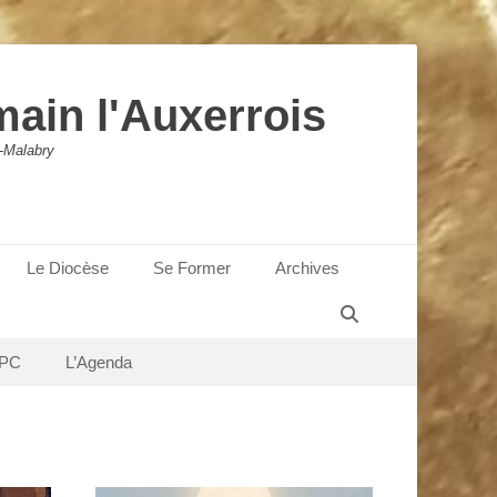
main l'Auxerrois
-Malabry
Le Diocèse
Se Former
Archives
Recherche
PC
L’Agenda