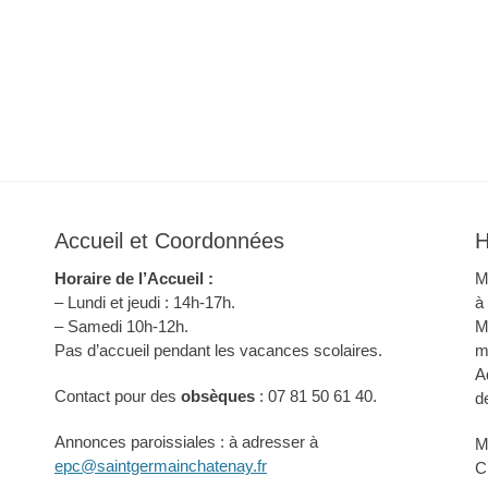
Accueil et Coordonnées
H
Horaire de l’Accueil :
M
– Lundi et jeudi : 14h-17h.
à
– Samedi 10h-12h.
M
Pas d’accueil pendant les vacances scolaires.
m
A
Contact pour des
obsèques
: 07 81 50 61 40.
d
Annonces paroissiales : à adresser à
M
epc@saintgermainchatenay.fr
C