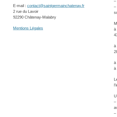
–
E-mail :
contact@saintgermainchatenay.fr
–
2 rue du Lavoir
s
92290 Châtenay-Malabry
M
Mentions Légales
à
4
à
2
à
à
L
l
U
–
a
–