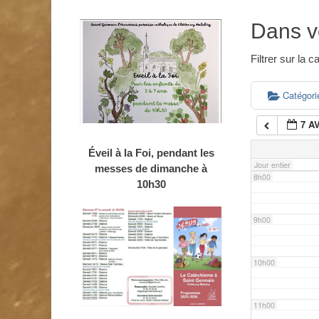
4h00
Dans v
5h00
Filtrer sur la
6h00
Catégor
7 A
7h00
Éveil à la Foi, pendant les
Jour entier
messes de dimanche à
8h00
10h30
9h00
10h00
11h00