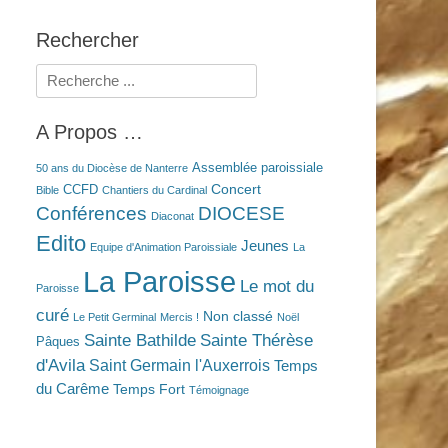
Rechercher
Rechercher :
A Propos …
Assemblée paroissiale
50 ans du Diocèse de Nanterre
Concert
CCFD
Bible
Chantiers du Cardinal
Conférences
DIOCESE
Diaconat
Edito
Jeunes
Equipe d'Animation Paroissiale
La
La Paroisse
Le mot du
Paroisse
curé
Non classé
Le Petit Germinal
Mercis !
Noël
Sainte Bathilde
Sainte Thérèse
Pâques
d'Avila
Saint Germain l'Auxerrois
Temps
du Carême
Temps Fort
Témoignage