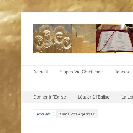
Menu principal
Aller
Accueil
Etapes Vie Chrétienne
Jeunes
au
contenu
Menu secondaire
Aller
Donner à l’Eglise
Léguer à l’Eglise
La Le
au
contenu
Accueil
»
Dans vos Agendas