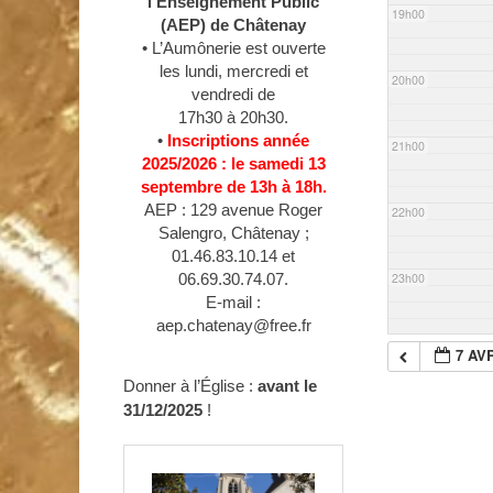
l’Enseignement Public
19h00
(AEP) de Châtenay
• L’Aumônerie est ouverte
les lundi, mercredi et
20h00
vendredi de
17h30 à 20h30.
•
Inscriptions année
21h00
2025/2026 : le samedi 13
septembre de 13h à 18h.
AEP : 129 avenue Roger
22h00
Salengro, Châtenay ;
01.46.83.10.14 et
23h00
06.69.30.74.07.
E-mail :
aep.chatenay@free.fr
7 AVR
Donner à l’Église :
avant le
31/12/2025
!