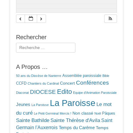
Rechercher
Rechercher :
A Propos …
Assemblée paroissiale
50 ans du Diocèse de Nanterre
Bible
Conférences
Concert
CCFD
Chantiers du Cardinal
Edito
DIOCESE
Diaconat
Equipe d'Animation Paroissiale
La Paroisse
Le mot
Jeunes
La Paroisse
du curé
Non classé
Pâques
Le Petit Germinal
Mercis !
Noël
Sainte Bathilde
Sainte Thérèse d'Avila
Saint
Germain l'Auxerrois
Temps du Carême
Temps