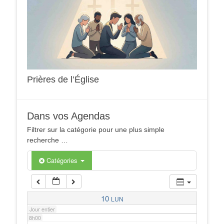
1h00
2h00
3h00
Prières de l’Église
4h00
Dans vos Agendas
5h00
Filtrer sur la catégorie pour une plus simple
recherche …
6h00
Catégories
7h00
10
LUN
Jour entier
8h00