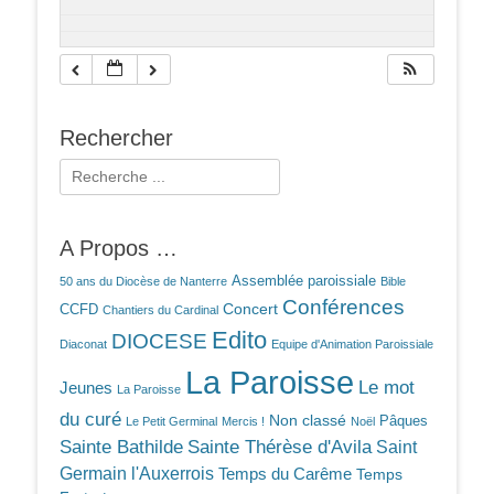
Rechercher
Rechercher :
A Propos …
Assemblée paroissiale
50 ans du Diocèse de Nanterre
Bible
Conférences
Concert
CCFD
Chantiers du Cardinal
Edito
DIOCESE
Diaconat
Equipe d'Animation Paroissiale
La Paroisse
Le mot
Jeunes
La Paroisse
du curé
Non classé
Pâques
Le Petit Germinal
Mercis !
Noël
Sainte Bathilde
Sainte Thérèse d'Avila
Saint
Germain l'Auxerrois
Temps du Carême
Temps