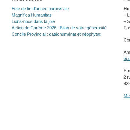
Fête de fin d’année paroissiale
Hor
Magnifica Humanitas
– L
Lions-nous dans la joie
– S
Action de Carême 2026 : Bilan de votre générosité
Pas
Concile Provincial : catéchuménat et néophytat
Con
Ann
epc
E-m
2 r
92
Men