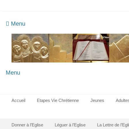
Menu
Menu
Menu principal
Aller
Accueil
Etapes Vie Chrétienne
Jeunes
Adulte
au
contenu
Menu secondaire
Aller
Donner à l’Eglise
Léguer à l’Eglise
La Lettre de l’Eg
au