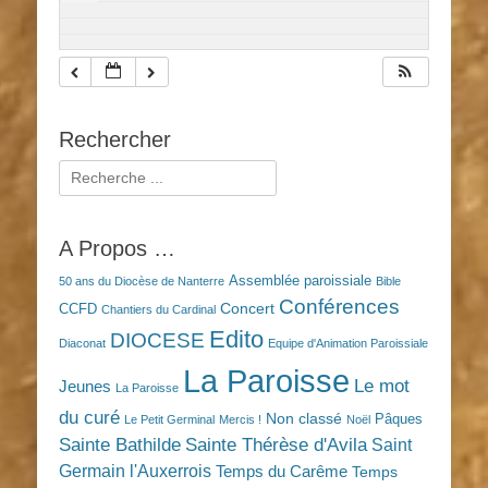
Rechercher
Rechercher :
A Propos …
Assemblée paroissiale
50 ans du Diocèse de Nanterre
Bible
Conférences
Concert
CCFD
Chantiers du Cardinal
Edito
DIOCESE
Diaconat
Equipe d'Animation Paroissiale
La Paroisse
Le mot
Jeunes
La Paroisse
du curé
Non classé
Pâques
Le Petit Germinal
Mercis !
Noël
Sainte Bathilde
Sainte Thérèse d'Avila
Saint
Germain l'Auxerrois
Temps du Carême
Temps