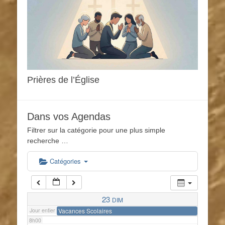
1h00
2h00
3h00
Prières de l’Église
4h00
Dans vos Agendas
Filtrer sur la catégorie pour une plus simple
5h00
recherche …
6h00
Catégories
7h00
23
DIM
Jour entier
Vacances Scolaires
8h00