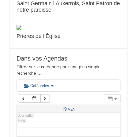
Saint Germain l’Auxerrois, Saint Patron de
notre paroisse
2h00
3h00
Prières de l’Église
4h00
Dans vos Agendas
5h00
Filtrer sur la catégorie pour une plus simple
recherche …
6h00
Catégories
7h00
19
VEN
Jour entier
8h00