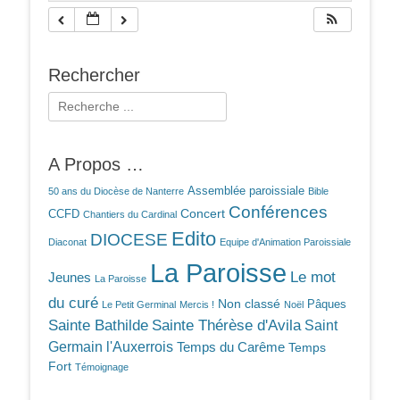
Rechercher
Rechercher :
A Propos …
Assemblée paroissiale
50 ans du Diocèse de Nanterre
Bible
Conférences
Concert
CCFD
Chantiers du Cardinal
Edito
DIOCESE
Diaconat
Equipe d'Animation Paroissiale
La Paroisse
Le mot
Jeunes
La Paroisse
du curé
Non classé
Pâques
Le Petit Germinal
Mercis !
Noël
Sainte Bathilde
Sainte Thérèse d'Avila
Saint
Germain l'Auxerrois
Temps du Carême
Temps
Fort
Témoignage