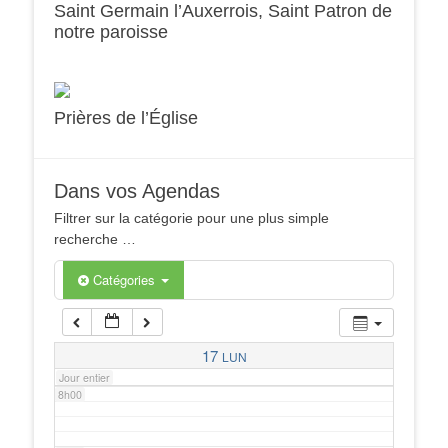
Saint Germain l’Auxerrois, Saint Patron de
notre paroisse
2h00
3h00
Prières de l’Église
4h00
Dans vos Agendas
5h00
Filtrer sur la catégorie pour une plus simple
recherche …
6h00
Catégories
7h00
17
LUN
Jour entier
8h00