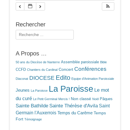
Rechercher
Rechercher :
A Propos …
Assemblée paroissiale
50 ans du Diocèse de Nanterre
Bible
Conférences
Concert
CCFD
Chantiers du Cardinal
Edito
DIOCESE
Diaconat
Equipe d'Animation Paroissiale
La Paroisse
Le mot
Jeunes
La Paroisse
du curé
Non classé
Pâques
Le Petit Germinal
Mercis !
Noël
Sainte Bathilde
Sainte Thérèse d'Avila
Saint
Germain l'Auxerrois
Temps du Carême
Temps
Fort
Témoignage