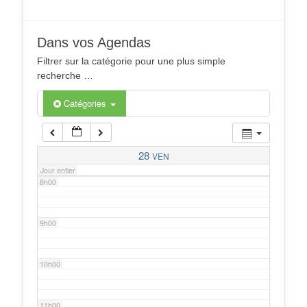
4h00
Dans vos Agendas
5h00
Filtrer sur la catégorie pour une plus simple
recherche …
6h00
Catégories
7h00
28
VEN
Jour entier
8h00
9h00
10h00
11h00