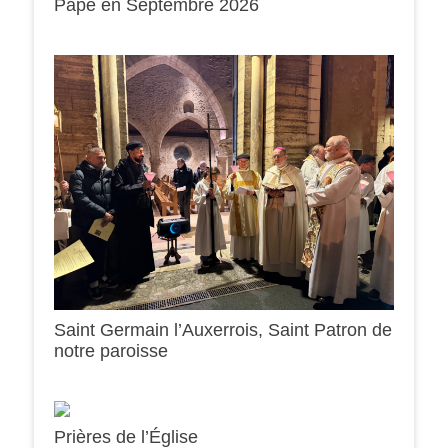
Pape en Septembre 2026
0h00
1h00
Saint Germain l’Auxerrois, Saint Patron de
notre paroisse
2h00
3h00
Prières de l’Église