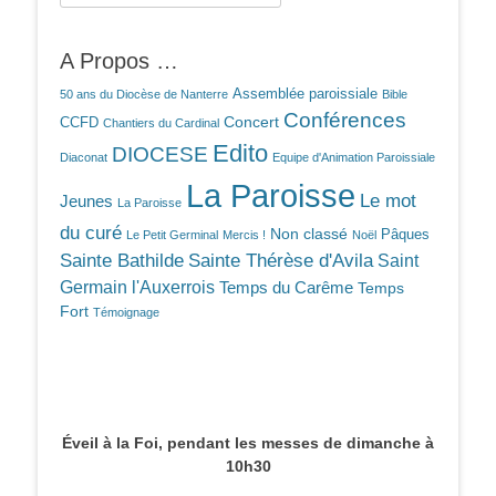
A Propos …
Assemblée paroissiale
50 ans du Diocèse de Nanterre
Bible
Conférences
Concert
CCFD
Chantiers du Cardinal
Edito
DIOCESE
Diaconat
Equipe d'Animation Paroissiale
La Paroisse
Le mot
Jeunes
La Paroisse
du curé
Non classé
Pâques
Le Petit Germinal
Mercis !
Noël
Sainte Bathilde
Sainte Thérèse d'Avila
Saint
Germain l'Auxerrois
Temps du Carême
Temps
Fort
Témoignage
Éveil à la Foi, pendant les messes de dimanche à
10h30